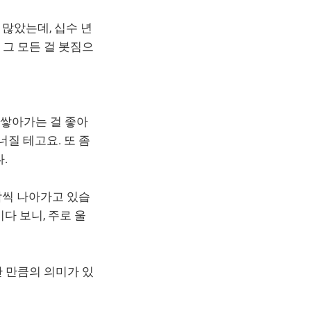
 많았는데, 십수 년
그 모든 걸 봇짐으
 쌓아가는 걸 좋아
너질 테고요. 또 좀
.
짝씩 나아가고 있습
다 보니, 주로 울
 만큼의 의미가 있